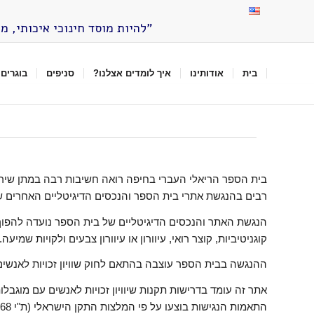
”להיות מוסד חינוכי איכותי, מ
בית
אודותינו
איך לומדים אצלנו?
סניפים
בוגרים 
בית הספר הריאלי העברי בחיפה רואה חשיבות רבה במתן שירות ש
רבים בהנגשת אתרי בית הספר והנכסים הדיגיטליים האחרים שלנו,
הנגשת האתר והנכסים הדיגיטליים של בית הספר נועדה להפוך אות
קוגניטיביות, קוצר רואי, עיוורון או עיוורון צבעים ולקויות שמיעה.
ההנגשה בבית הספר עוצבה בהתאם לחוק שוויון זכויות לאנשים עם מוגבלויות, התשנ"
אתר זה עומד בדרישות תקנות שיוויון זכויות לאנשים עם מוגבלות 
התאמות הנגישות בוצעו על פי המלצות התקן הישראלי (ת"י 5568) לנגישות תכנים באינטרנט ברמת AA ומסמך WCAG2.0 של ארגון W3C הבין-לאומי.