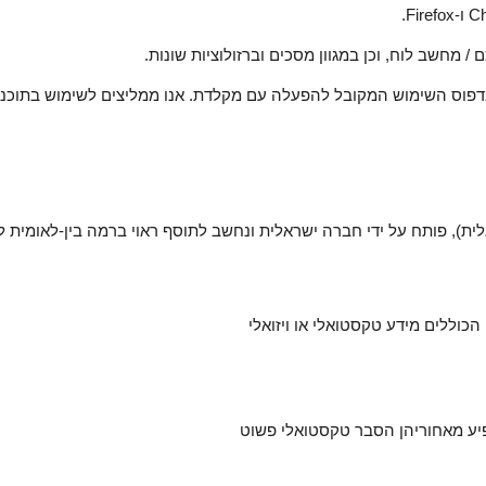
מחשב לוח, וכן במגוון מסכים וברזולוציות שונות.
מוש המקובל להפעלה עם מקלדת. אנו ממליצים לשימוש בתוכנת NVDA העדכנית ביות
ית), פותח על ידי חברה ישראלית ונחשב לתוסף ראוי ברמה בין-לאומית ל
כוללים מידע טקסטואלי או ויזואלי
פיע מאחוריהן הסבר טקסטואלי פשוט